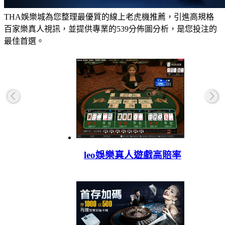
THA娛樂城為您整理最優質的線上老虎機推薦，引進高規格
百家樂真人視訊，並提供專業的539分佈圖分析，是您投注的
最佳首選。
leo娛樂真人遊戲高賠率