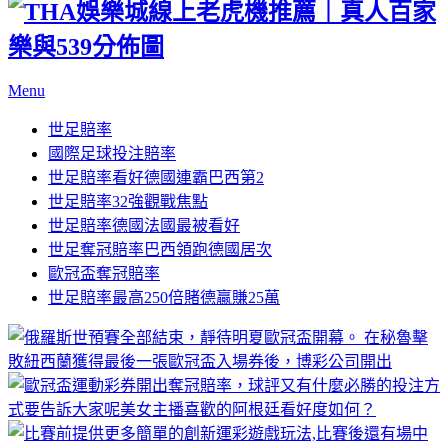
Menu
世足賠率
國際足球投注賠率
世足賠率看好德國連霸巴西第2
世足賠率32強觀戰焦點
世足賠率德國法國最被看好
世足奪冠賠率巴西領跑德國居次
歐冠盃奪冠賠率
世足賠率最高250倍賭德贏賺25萬